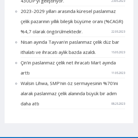
430DP'yi geliştiriyor.
23.05.2023
2023-2029 yılları arasında küresel paslanmaz
çelik pazarının yıllık bileşik büyüme oranı (%CAGR)
%4,7 olarak öngörülmektedir.
22.05.2023
Nisan ayında Tayvan'ın paslanmaz çelik düz bar
ithalatı ve ihracatı aylık bazda azaldı.
15.05.2023
Çin'in paslanmaz çelik net ihracatı Mart ayında
arttı
11.05.2023
Walsin Lihwa, SMP'nin öz sermayesinin %70'ini
alarak paslanmaz çelik alanında büyük bir adım
daha attı
08.25.2023