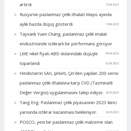
artırdı
15.06.2023
Rusya'nın paslanmaz çelik ithalatı Mayıs ayında
aylık bazda düşüş gösterdi.
13.06.2023
Tayvanlı Yuen Chang, paslanmaz çelik imalat
endüstrisinde istikrarlı bir performans görüyor
LME nikel fiyatı ABD dolarındaki düşüşle
09.06.2023
toparlandı
02.06.2023
Hindistan'ın SAIL şirketi, Çin'den yapılan 200 serisi
paslanmaz çelik ithalatına karşı CVD (Tazminatlı
Değer Vergisi) uygulanmasını talep ediyor.
30.05.2023
Tang Eng: Paslanmaz çelik piyasasının 2023 ikinci
yarısında istikrar kazanması bekleniyor.
26.05.2023
POSCO, yeni bir paslanmaz çelik malzeme olan